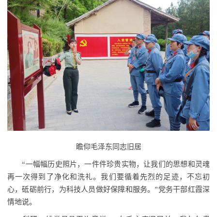
瞻仰毛泽东同志旧居
“一幅幅历史照片，一件件珍贵实物，让我们的思想和灵魂
再一次得到了净化和洗礼。我们要循着先烈的足迹，不忘初
心，砥砺前行，为科技人员做好保障和服务。”党务干部红霞深
情地说。