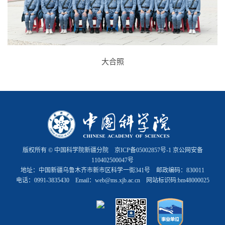
大合照
版权所有 © 中国科学院新疆分院
京ICP备05002857号-1
京公网安备
110402500047号
地址：中国新疆乌鲁木齐市新市区科学一街341号 邮政编码：830011
电话：0991-3835430 Email：web@ms.xjb.ac.cn 网站标识码:bm48000025