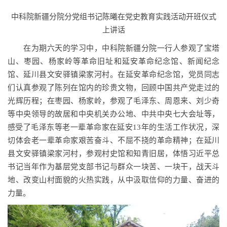
中科院新疆分院分党组书记陈曦在党史教育实践活动开班仪式
上讲话
在为期六天的学习中，中科院新疆分院一行人参观了宝塔
山、枣园、杨家岭等革命旧址和延安革命纪念馆、新闻纪念
馆、延川县文安驿镇梁家河村。在延安革命纪念馆，党员同志
们认真参观了陈列在馆内的珍贵文物，回顾中国共产党走过的
光辉历程；在枣园、杨家岭，参观了毛泽东、周恩来、刘少奇
等中央领导的故居和中央机关办公地、中共中央七大会址等，
感受了毛泽东等老一辈革命家在延安13年的生活工作状况，深
切体会老一辈革命家艰苦奋斗、不屈不挠的革命精神；在延川
县文安驿镇梁家河村，参观村史馆和知青旧居，体悟习近平总
书记当年作为基层党支部书记与群众一块苦、一块干，战天斗
地、改变山村面貌的火热实践，从中汲取信仰的力量、奋进的
力量。