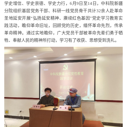
学史增信、学史崇德、学史力行，6月9日至14日，中科院新疆
分院组织基层党务干部、科研一线党员骨干共计32余人赴革命
圣地延安开展“弘扬延安精神、赓续红色基因”党史学习教育实
践活动，瞻仰革命旧址，回顾党的历史，缅怀革命先烈，传承
革命精神。通过实地瞻仰，广大党员干部被革命先辈们勇于牺
牲、奉献人民的精神所打动，学习有了收获、思想受到洗礼。