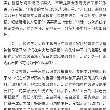
实在新疆分院系统取得实效，不断提高全系统党员干部知敬
畏、存戒惧、守底线的思想自觉和行动自觉，
7
月
18
日，新疆分
院召开系统单位党风廉政教育月专题推进会，分院分党组副书
记、纪检组组长安尼瓦尔·买买提主持会议并讲话，分院系统单
位纪委书记、党办主任、纪检专干，分院机关中层干部参加会
议。
会上，传达学习习近平总书记在新疆考察时的重要讲话精
神和习近平总书记在中央政治局第
40
次集体学习时的重要讲话
精神；安排部署新疆分院系统党风廉政教育月活动；统一组织
观看电影《花儿为什么这样红》。
会议要求，一是思想认识要高度重视。要把学习贯彻习近
平总书记在新疆考察时的重要讲话精神和开展好党风廉政教育
月活动相结合。把党风廉政教育月活动作为加强作风建设的重
要抓手，切实履行好管党治党主体责任，单位主要负责同志要
承担起第一责任人职责，亲自研究，亲自部署，带头参加，其
他班子成员要履行好职责范围内的责任，发挥示范带动作用，