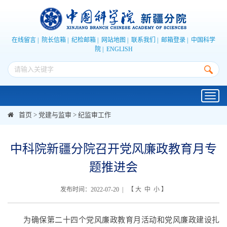
在线留言
|
院长信箱
|
纪检邮箱
|
网站地图
|
联系我们
|
邮箱登录
|
中国科学
院
|
ENGLISH
Toggl
navig
首页
>
党建与监审
>
纪监审工作
中科院新疆分院召开党风廉政教育月专
题推进会
发布时间：2022-07-20 | 【
大
中
小
】
为确保第二十四个党风廉政教育月活动和党风廉政建设扎