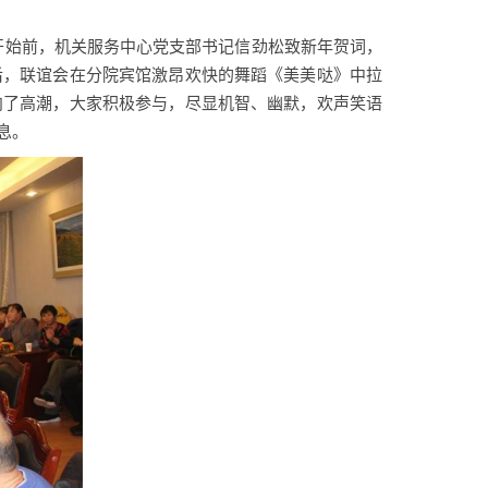
开始前，机关服务中心党支部书记信劲松致新年贺词，
后，联谊会在分院宾馆激昂欢快的舞蹈《美美哒》中拉
向了高潮，大家积极参与，尽显机智、幽默，欢声笑语
息。