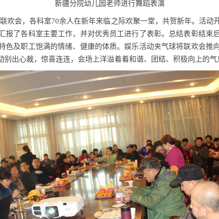
新疆分院幼儿园老师进行舞蹈表演
联欢会，各科室
70
余人在新年来临之际欢聚一堂，共贺新年。
活动
汇报了各科室主要工作，并对优秀员工进行了表彰。
总结表彰结束
特色及职工饱满的情绪、健康的体质。娱乐活动夹气球将联欢会推
动别出心裁，惊喜连连，会场上洋溢着着和谐、团结、积极向上的气