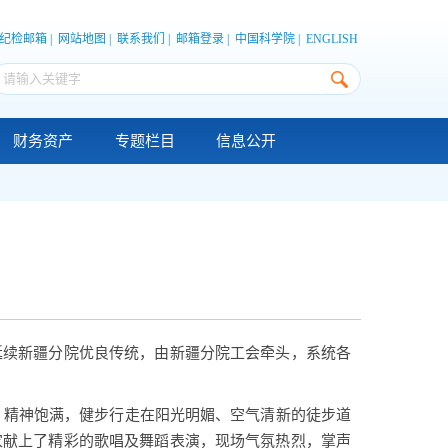
纪检邮箱
|
网站地图
|
联系我们
|
邮箱登录
|
中国科学院
|
ENGLISH
财务资产
专题栏目
信息公开
延续新疆分院优良传统，由新疆分院工会牵头，系统各
，精神饱满，健步行走在阳光明媚、空气清新的徒步道
家献上了精彩的歌唱及舞蹈表演，现场气氛热烈，掌声