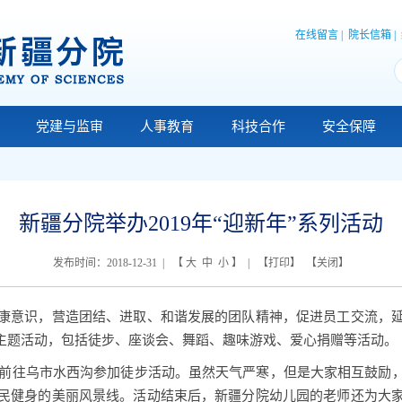
在线留言
|
院长信箱
|
党建与监审
人事教育
科技合作
安全保障
新疆分院举办2019年“迎新年”系列活动
发布时间：2018-12-31 | 【
大
中
小
】 | 【
打印
】 【
关闭
】
康意识，营造团结、进取、和谐发展的团队精神，促进员工交流，
列主题活动，包括徒步、座谈会、舞蹈、趣味游戏、爱心捐赠等活动。
前往乌市水西沟参加徒步活动。虽然天气严寒，但是大家相互鼓励
民健身的美丽风景线。活动结束后，新疆分院幼儿园的老师还为大