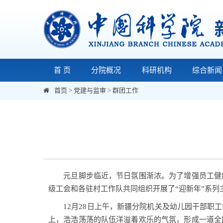
首 页
分院概况
科研机构
综合新闻
首页
>
党建与监审
>
群团工作
元旦脚步临近，节日氛围渐浓。为了
增强员工健
级工会和各驻村工作队共同组织开展了“迎新年”系
12
月
28
日上午，新疆分院机关及幼儿园干部职工
上，浩浩荡荡的队伍洋溢着欢乐的气氛，形成一道全