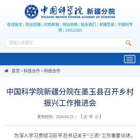
在线留言
|
院长信箱
|
纪检邮箱
|
网站地图
|
联系我们
|
邮箱登录
|
中国科学
院
|
ENGLISH
Toggl
navig
首页
>
科技合作
>
科技合作
中国科学院新疆分院在墨玉县召开乡村
振兴工作推进会
发布时间：2024-04-23 | 【
大
中
小
】
为深入学习贯彻习近平总书记关于“三农”工作重要论述，