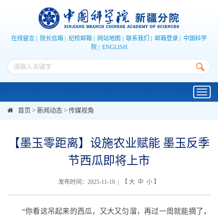
在线留言
|
院长信箱
|
纪检邮箱
|
网站地图
|
联系我们
|
邮箱登录
|
中国科学
院
|
ENGLISH
Toggl
navig
首页
>
新闻动态
>
传媒视角
【墨玉零距离】设施农业赋能 墨玉反季
节西瓜即将上市
发布时间：2025-11-19 | 【
大
中
小
】
“你看这吊起来的西瓜，又大又匀溜，再过一周就能摘了，