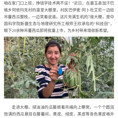
咱在家门口上班，挣钱学技术两不误！”近日，在墨玉县加汗巴
格乡阿依玛克村的温室大棚里，村民巴伊麦·阿卜杜艾尼一边给
吊蔓西瓜整枝，一边笑着说道。这片充满生机的7座大棚，是中
国科学院新疆生态与地理研究所工程师王欣承包的“科技田”，
眼下20余种吊蔓西瓜即将批量上市，为乡村带来增收新希望。
走进大棚，绿油油的瓜藤顺着吊绳向上攀爬，一个个圆润
饱满的西瓜悬挂在藤蔓间，黄皮、绿皮、黑皮等各色果皮格外