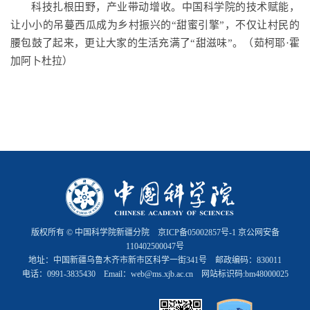
科技扎根田野，产业带动增收。中国科学院的技术赋能，
让小小的吊蔓西瓜成为乡村振兴的“甜蜜引擎”，不仅让村民的
腰包鼓了起来，更让大家的生活充满了“甜滋味”。（茹柯耶·霍
加阿卜杜拉）
版权所有 © 中国科学院新疆分院
京ICP备05002857号-1
京公网安备
110402500047号
地址：中国新疆乌鲁木齐市新市区科学一街341号 邮政编码：830011
电话：0991-3835430 Email：web@ms.xjb.ac.cn 网站标识码:bm48000025