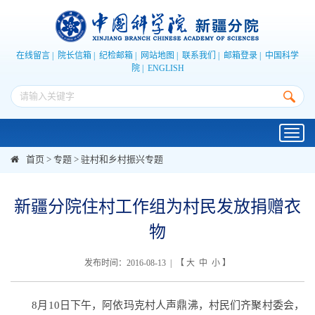
在线留言
|
院长信箱
|
纪检邮箱
|
网站地图
|
联系我们
|
邮箱登录
|
中国科学
院
|
ENGLISH
Toggl
navig
首页
>
专题
>
驻村和乡村振兴专题
新疆分院住村工作组为村民发放捐赠衣
物
发布时间：2016-08-13 | 【
大
中
小
】
8月10日下午，阿依玛克村人声鼎沸，村民们齐聚村委会，