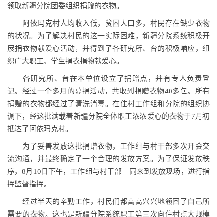
领取新疆分院团委组织捐赠的衣物。
阿依玛克村人均收入低，贫困人口多，村民存在缺少衣物
的状况。为了解决村民的这一实际困难，新疆分院系统积极开
展捐衣物献爱心活动，并得到了各研究所、台的积极响应，组
织广大职工、学生捐衣捐物献爱心。
各研究所、台在本单位设立了捐赠点，并有专人负责登
记。经过一个多月的募捐活动，共收到捐赠衣物40多包。所有
捐赠的衣物都经过了清洗消毒。在住村工作组和分院的组织协
调下，经这批满载着新疆分院全体职工浓浓爱心的衣物于7月初
抵达了阿依玛克村。
为了妥善发放这批捐赠衣物，工作组与村干部多次开会交
流沟通，并最终确定了一个合理的发放方案。为了保证发放秩
序，8月10日下午，工作组与村干部一同来到发放现场，进行指
挥监督指挥。
经过半天的辛勤工作，村民们都高高兴兴地领回了自己所
需要的衣物。这也是新疆分院系统职工第三次向住村点大规模