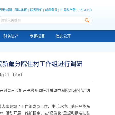
纪检邮箱
|
网站地图
|
联系我们
|
邮箱登录
|
中国科学院
|
ENGLISH
财务资产
专题栏目
信息公开
院新疆分院住村工作组进行调研
【
打印
】 【
关闭
】
来到墨玉县加汗巴格乡调研并看望中科院新疆分院“访
带大家参观了工作组成员工作、生活环境。随后马华东
年活动开展、维护稳定、去“极端化”思想和精准扶贫