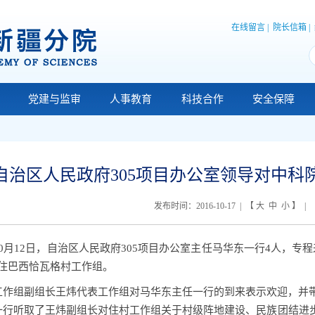
在线留言
|
院长信箱
|
党建与监审
人事教育
科技合作
安全保障
自治区人民政府305项目办公室领导对中科
发布时间：2016-10-17 | 【
大
中
小
】 | 
0月
12
日，自治区人民政府
305
项目办公室主任马华东一行
4
人，
专程
”住巴西恰瓦格村工作组。
工作组副组长王炜代表工作组对马华东主任一行的到来表示欢迎，并
一行听取了王炜副组长对住村工作组关于村级阵地建设、民族团结进步