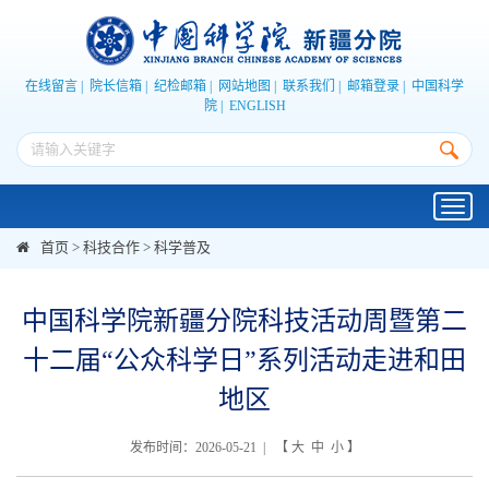
在线留言
|
院长信箱
|
纪检邮箱
|
网站地图
|
联系我们
|
邮箱登录
|
中国科学
院
|
ENGLISH
Toggl
navig
首页
>
科技合作
>
科学普及
中国科学院新疆分院科技活动周暨第二
十二届“公众科学日”系列活动走进和田
地区
发布时间：2026-05-21 | 【
大
中
小
】