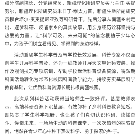
疆分院
副院长、分党组成员，新疆理化所研究员
买吾兰江·买提
努尔，
新疆理化所研究员米日丁·穆太力普，
新疆生地所副研究
员穆合塔尔·麦麦提尼亚孜等科研骨干，先后分享从南疆乡村走
出、逐梦科研、反哺家乡的真实故事，用亲身经历诠释坚持与
热爱的力量，让“科学可及、未来可期”的信念根植于少年心
中，为孩子们树立看得见、学得到的身边榜样。
活动兼顾学生科学普及与学校长效发展。科普专家不仅面
向学生开展科学普及，还为一线教师开展天文望远镜安装、操
作及观测技巧专项培训，帮助学校盘活科普设备资源，将短期
科普活动转化为常态化校园科普教学能力，持续夯实基层科学
教育基础，让优质科普资源长期扎根南疆校园。
此次系列科普活动获得当地师生一致好评。基层教师表
示，高端科研资源下沉基层，有效弥补了乡村科普教育短板，
既拓宽了学生科学视野，也让孩子们真切认识科研、读懂奋
斗、憧憬未来。一场场生动的科普课堂、一次次热烈的探索提
问，悄然在青少年心中种下热爱科学、勇于探索的种子。