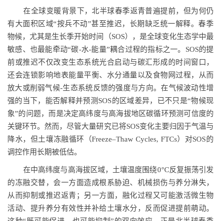
在全球变暖背景下，北半球春季返青普遍提前，但为何仍
有大面积区域“按兵不动”甚至推迟，长期缺乏统一解释。春季
物候，尤其是生长季开始时间（SOS），是全球变化生态学中最
敏感、也最能牵动“碳-水-能量”耦合过程的指标之一。SOS的提
前或推迟不仅改变生态系统光合启动与碳汇形成的时间窗口，
还会连锁影响地表能量平衡、水分通量以及食物网过程，从而
放大或削弱气候-生态系统反馈的强度与方向。在气候波动性增
强的当下，能否解释并预测SOS的区域差异，已不只是“物候现
象”的问题，而是决定高纬度与高海拔地区碳循环预测可信度的
关键环节。然而，尽管大量研究已将SOS变化主要归因于气温与
降水，但土壤冻融循环（Freeze–Thaw Cycles, FTCs）对SOS的
调控作用长期被低估。
在中高纬度与高海拔区域，土壤温度围绕0°C反复振荡引发
的冻融交替，会一方面造成根系胁迫、机械损伤与养分淋失，
从而抑制或推迟返青；另一方面，融化过程又可能激活微生物
活动、提升养分有效性并补给土壤水分，反而促进提前萌动。