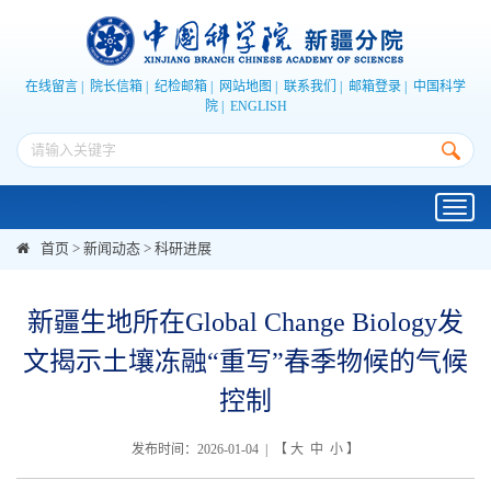
在线留言
|
院长信箱
|
纪检邮箱
|
网站地图
|
联系我们
|
邮箱登录
|
中国科学
院
|
ENGLISH
Toggl
navig
首页
>
新闻动态
>
科研进展
新疆生地所在Global Change Biology发
文揭示土壤冻融“重写”春季物候的气候
控制
发布时间：2026-01-04 | 【
大
中
小
】