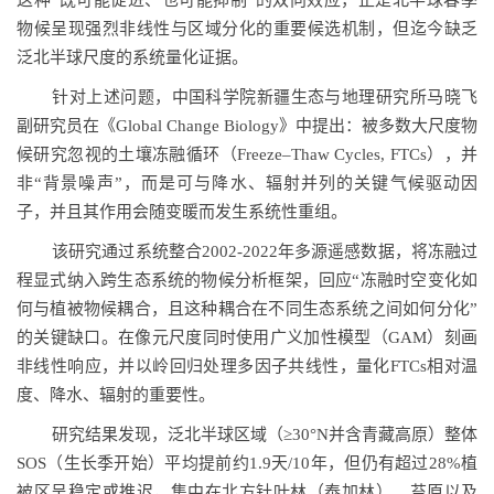
这种“既可能促进、也可能抑制”的双向效应，正是北半球春季
物候呈现强烈非线性与区域分化的重要候选机制，但迄今缺乏
泛北半球尺度的系统量化证据。
针对上述问题，中国科学院新疆生态与地理研究所马晓飞
副研究员在《Global Change Biology》中提出：被多数大尺度物
候研究忽视的土壤冻融循环（Freeze–Thaw Cycles, FTCs），并
非“背景噪声”，而是可与降水、辐射并列的关键气候驱动因
子，并且其作用会随变暖而发生系统性重组。
该研究通过系统整合2002-2022年多源遥感数据，将冻融过
程显式纳入跨生态系统的物候分析框架，回应“冻融时空变化如
何与植被物候耦合，且这种耦合在不同生态系统之间如何分化”
的关键缺口。在像元尺度同时使用广义加性模型（GAM）刻画
非线性响应，并以岭回归处理多因子共线性，量化FTCs相对温
度、降水、辐射的重要性。
研究结果发现，泛北半球区域（≥30°N并含青藏高原）整体
SOS（生长季开始）平均提前约1.9天/10年，但仍有超过28%植
被区呈稳定或推迟，集中在北方针叶林（泰加林）、苔原以及