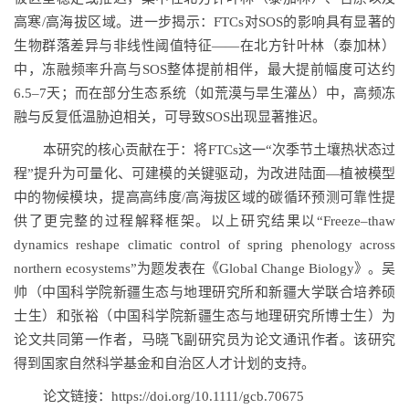
高寒/高海拔区域。进一步揭示：FTCs对SOS的影响具有显著的
生物群落差异与非线性阈值特征——在北方针叶林（泰加林）
中，冻融频率升高与SOS整体提前相伴，最大提前幅度可达约
6.5–7天；而在部分生态系统（如荒漠与旱生灌丛）中，高频冻
融与反复低温胁迫相关，可导致SOS出现显著推迟。
本研究的核心贡献在于：将FTCs这一“次季节土壤热状态过
程”提升为可量化、可建模的关键驱动，为改进陆面—植被模型
中的物候模块，提高高纬度/高海拔区域的碳循环预测可靠性提
供了更完整的过程解释框架。以上研究结果以“Freeze–thaw
dynamics reshape climatic control of spring phenology across
northern ecosystems”为题发表在《Global Change Biology》。吴
帅（中国科学院新疆生态与地理研究所和新疆大学联合培养硕
士生）和张裕（中国科学院新疆生态与地理研究所博士生）为
论文共同第一作者，马晓飞副研究员为论文通讯作者。该研究
得到国家自然科学基金和自治区人才计划的支持。
论文链接：https://doi.org/10.1111/gcb.70675