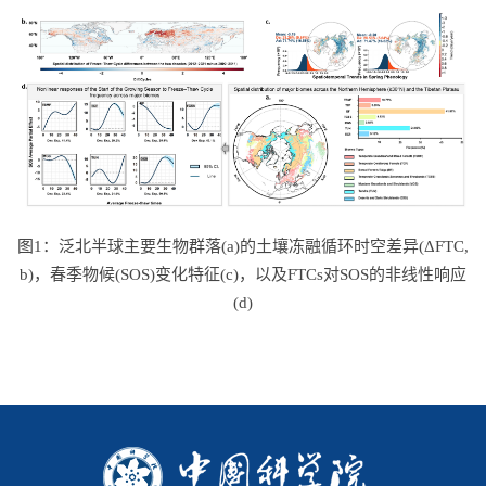
图1：泛北半球主要生物群落(a)的土壤冻融循环时空差异(ΔFTC,
b)，春季物候(SOS)变化特征(c)，以及FTCs对SOS的非线性响应
(d)